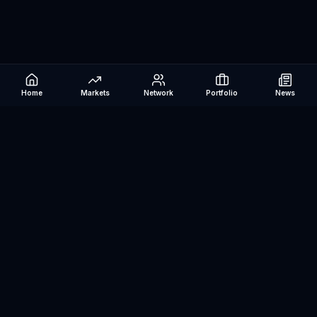
Home
Markets
Network
Portfolio
News
Be The Investor
AI-powered investment research platform. Analyze stocks, track
portfolios, research ETFs, and manage risk — all in one place.
©
2026
Be The Investor. All rights reserved.