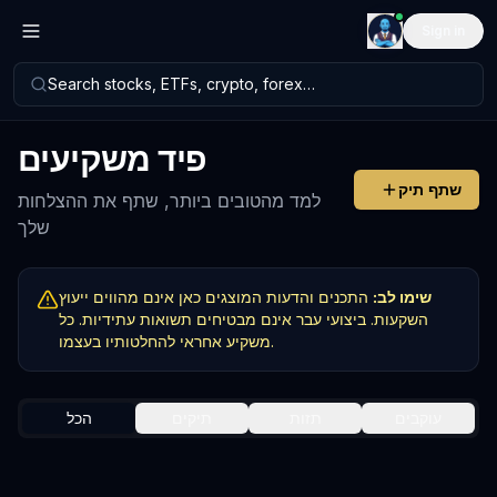
Sign in
Search stocks, ETFs, crypto, forex…
פיד
משקיעים
שתף תיק
למד מהטובים ביותר, שתף את ההצלחות
שלך
שימו לב:
התכנים והדעות המוצגים כאן אינם מהווים ייעוץ
השקעות. ביצועי עבר אינם מבטיחים תשואות עתידיות. כל
משקיע אחראי להחלטותיו בעצמו.
עוקבים
תזות
תיקים
הכל