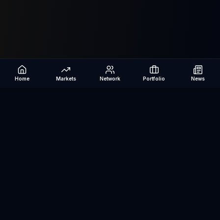
Home
Markets
Network
Portfolio
News
Be The Investor
AI-powered investment research platform. Analyze stocks, track
portfolios, research ETFs, and manage risk — all in one place.
©
2026
Be The Investor. All rights reserved.