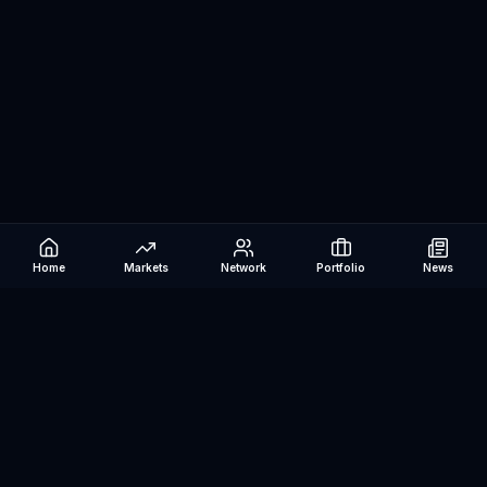
Home
Markets
Network
Portfolio
News
Be The Investor
AI-powered investment research platform. Analyze stocks, track