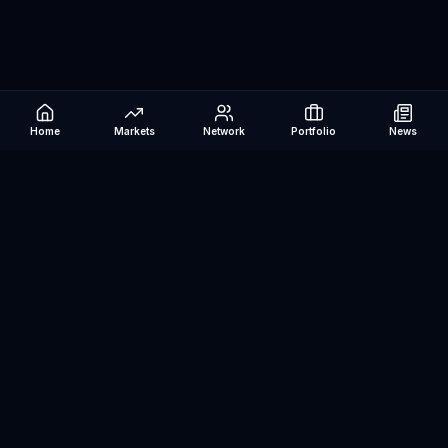
Home
Markets
Network
Portfolio
News
Be The Investor
AI-powered investment research platform. Analyze stocks, track
portfolios, research ETFs, and manage risk — all in one place.
©
2026
Be The Investor. All rights reserved.